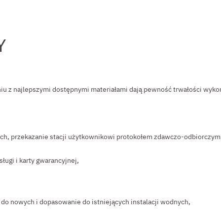
Y
u z najlepszymi dostępnymi materiałami dają pewność trwałości wykon
uch, przekazanie stacji użytkownikowi protokołem zdawczo-odbiorczym,
ługi i karty gwarancyjnej,
y do nowych i dopasowanie do istniejących instalacji wodnych,