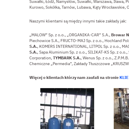
Suwałki, Łódź, Namysłów, Suwałki, Warszawa, Iława, Pi
Kurowo, Sokółka, Tarnów, Lubawa, Kąty Wrocławskie, O
Naszymi klientami są między innymi takie zakłady jak:
„MALOW” Sp. z o.o., „ORGANIKA-CAR” S.A.,
Browar Na
Piechowice S.A., FRUCTO-MAJ Sp. z o.o., Hochland Pols
S.A.
, KOMERS INTERNATIONAL, LITPOL Sp. z o.o., MAG
S.A.
, Sapa Aluminium Sp. z o.o., SILIKAT-KS Sp. z o.
Corporation,
TYMBARK S.A.
, Wenus Sp. z o.o., Z.P.M
Chemiczne „Permedia”, Zakłady Tłuszczowe „KRUSZWICA
Więcej o klientach którzy nam zaufali na stronie
KLIE