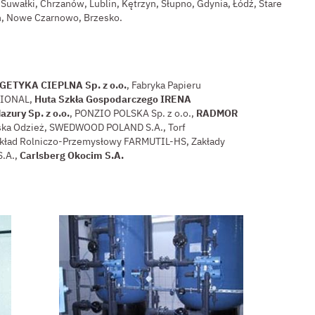
Suwałki, Chrzanów, Lublin, Kętrzyn, Słupno, Gdynia, Łódź, Stare
in, Nowe Czarnowo, Brzesko.
ETYKA CIEPLNA Sp. z o.o.
, Fabryka Papieru
TIONAL,
Huta Szkła Gospodarczego IRENA
azury Sp. z o.o.
, PONZIO POLSKA Sp. z o.o.,
RADMOR
nowska Odzież, SWEDWOOD POLAND S.A., Torf
 Zakład Rolniczo-Przemysłowy FARMUTIL-HS, Zakłady
S.A.,
Carlsberg Okocim S.A.