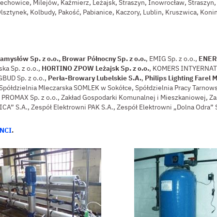
echowice, Milejów, Kaźmierz, Leżajsk, Straszyn, Inowrocław, Straszyn, 
lsztynek, Kolbudy, Pakość, Pabianice, Kaczory, Lublin, Kruszwica, Kon
mysłów Sp. z o.o., Browar Północny Sp. z o.o.
, EMIG Sp. z o.o.,
ENERG
ka Sp. z o.o.,
HORTINO ZPOW Leżajsk Sp. z o.o.
, KOMERS INTYERNA
BUD Sp. z o.o.,
Perła-Browary Lubelskie S.A.
,
Philips Lighting Farel M
o., Spółdzielnia Mleczarska SOMLEK w Sokółce, Spółdzielnia Pracy Tar
.B. PROMAX Sp. z o.o., Zakład Gospodarki Komunalnej i Mieszkaniowej,
” S.A., Zespół Elektrowni PAK S.A., Zespół Elektrowni „Dolna Odra” 
NCI
.