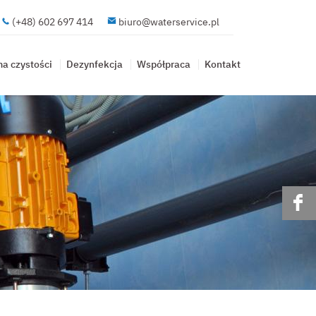
(+48) 602 697 414
biuro@waterservice.pl
a czystości
Dezynfekcja
Współpraca
Kontakt